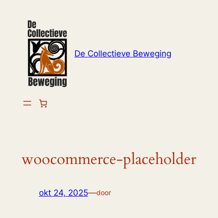
Ga
naar
de
inhoud
De Collectieve Beweging
woocommerce-placeholder
okt 24, 2025
—
door