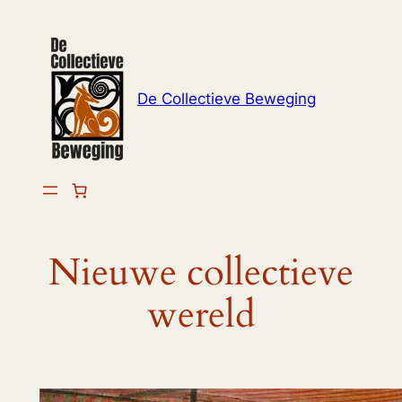
Ga
naar
de
inhoud
De Collectieve Beweging
Nieuwe collectieve
wereld