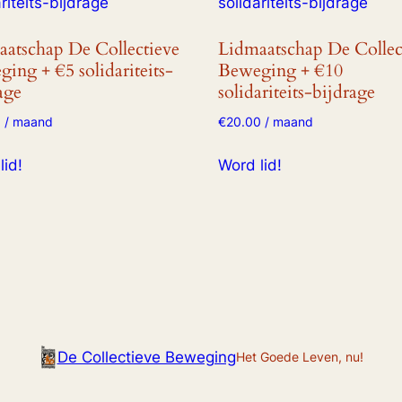
atschap De Collectieve
Lidmaatschap De Collec
ing + €5 solidariteits-
Beweging + €10
age
solidariteits-bijdrage
0
/ maand
€
20.00
/ maand
lid!
Word lid!
De Collectieve Beweging
Het Goede Leven, nu!