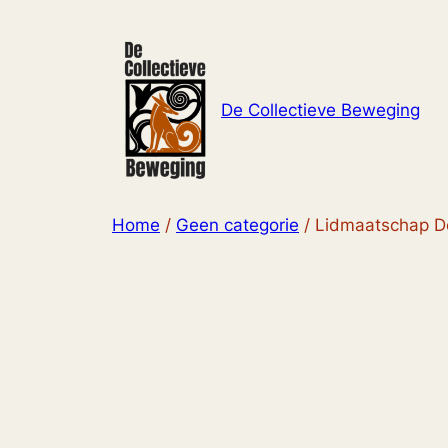
Ga
naar
de
inhoud
De Collectieve Beweging
Home
/
Geen categorie
/ Lidmaatschap D