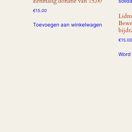
Eenmalig donatie van 15,00
€
15.00
Lidma
Beweg
Toevoegen aan winkelwagen
bijdr
€
15.0
Word 