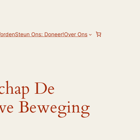
Worden
Steun Ons: Doneer!
Over Ons
schap De
eve Beweging