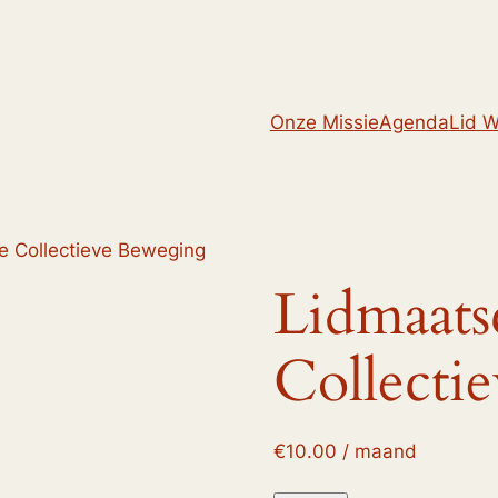
Onze Missie
Agenda
Lid 
e Collectieve Beweging
Lidmaat
Collecti
€
10.00
/ maand