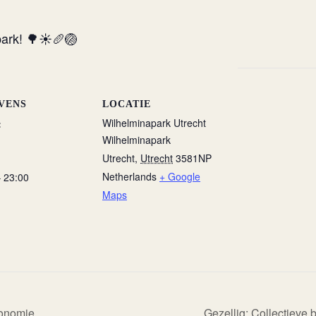
park! 🌳☀️🥖🏐
VENS
LOCATIE
Wilhelminapark Utrecht
:
Wilhelminapark
Utrecht
,
Utrecht
3581NP
Netherlands
+ Google
– 23:00
Maps
conomie
Gezellig: Collectieve 