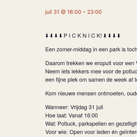
juli 31 @ 16:00
–
23:00
⬇️ ⬇️ ⬇️ ⬇️ P I C K N I C K! ⬇️ ⬇️ ⬇️ ⬇️
Een zomer-middag in een park is toch
Daarom trekken we eropuit voor een V
Neem iets lekkers mee voor de potluck,
een fijne plek om samen de week af te
Kom nieuwe mensen ontmoeten, oude 
Wanneer: Vrijdag 31 juli
Hoe laat: Vanaf 16:00
Wat: Potluck, parkspellen en gezellig
Voor wie: Open voor leden én geïnte