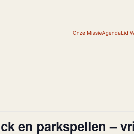
Onze Missie
Agenda
Lid 
ick en parkspellen – vri