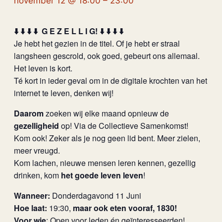
november 12 @ 18:00
–
23:00
⬇️ ⬇️ ⬇️ ⬇️ G E Z E L L I G! ⬇️ ⬇️ ⬇️ ⬇️
Je hebt het gezien in de titel. Of je hebt er straal
langsheen gescrold, ook goed, gebeurt ons allemaal.
Het leven is kort.
Té kort in ieder geval om in de digitale krochten van het
internet te leven, denken wij!
Daarom
zoeken wij elke maand opnieuw de
gezelligheid
op! Via de Collectieve Samenkomst!
Kom ook! Zeker als je nog geen lid bent. Meer zielen,
meer vreugd.
Kom lachen, nieuwe mensen leren kennen, gezellig
drinken, kom
het goede leven leven
!
Wanneer:
Donderdagavond 11 Juni
Hoe laat:
19:30,
maar ook eten vooraf, 1830!
Voor wie
: Open voor leden én geïnteresseerden!